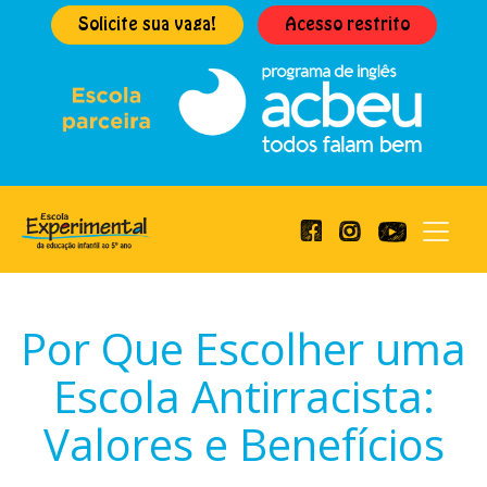
Solicite sua vaga!
Acesso restrito
Por Que Escolher uma
Escola Antirracista:
Valores e Benefícios