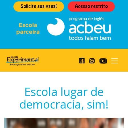
Solicite sua vaga!
Acesso restrito
Escola lugar de
democracia, sim!