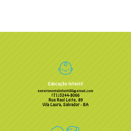
Educação Infantil
experimentalinfantil50@gmail.com
(71)3244-8066
Rua Raul Leite, 89
Vila Laura, Salvador - BA