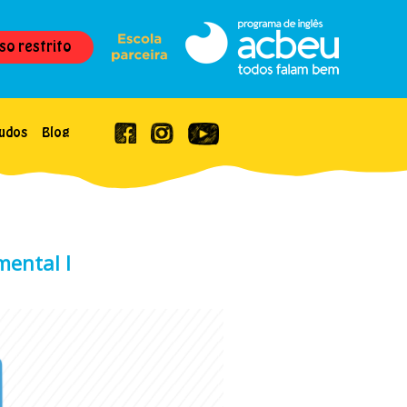
so restrito
udos
Blog
mental I