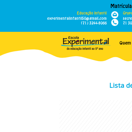
Matrícula
Educação Infantil
Grupo
experimentalinfantil50@gmail.com
secr
(71) 3244-8066
71 3
Quem
Lista d