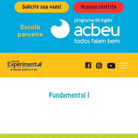
Solicite sua vaga!
Acesso restrito
Fundamental I