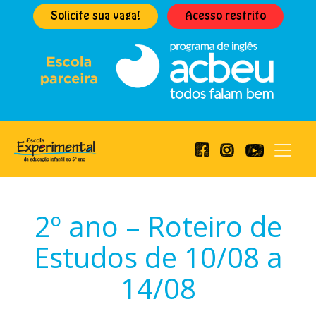
Solicite sua vaga!
Acesso restrito
2º ano – Roteiro de
Estudos de 10/08 a
14/08