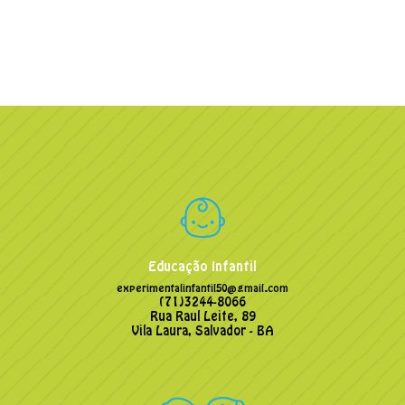
Educação Infantil
experimentalinfantil50@gmail.com
(71)3244-8066
Rua Raul Leite, 89
Vila Laura, Salvador - BA