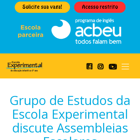
Solicite sua vaga!
Acesso restrito
Grupo de Estudos da
Escola Experimental
discute Assembleias