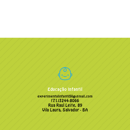
Educação Infantil
experimentalinfantil50@gmail.com
(71)3244-8066
Rua Raul Leite, 89
Vila Laura, Salvador - BA