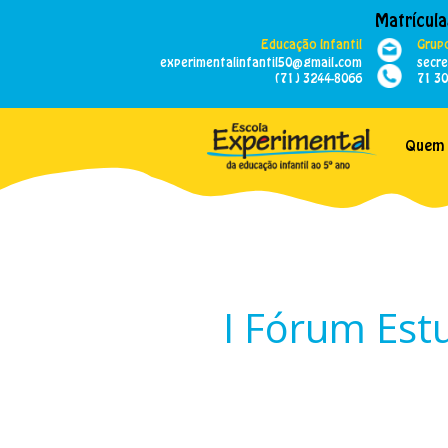
Matrícula
Educação Infantil
Grupo
experimentalinfantil50@gmail.com
secr
(71) 3244-8066
71 3
Quem
I Fórum Estu