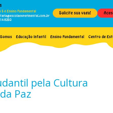
s
 5 e Ensino Fundamental
Solicite sua vaga!
Aces
etaria@escolaexperimental.com.br
014-8250
 Somos
Educação Infantil
Ensino Fundamental
Centro de Est
dantil pela Cultura
da Paz