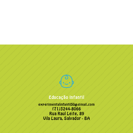
Educação Infantil
experimentalinfantil50@gmail.com
(71)3244-8066
Rua Raul Leite, 89
Vila Laura, Salvador - BA