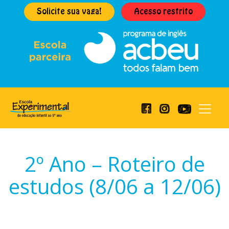
Solicite sua vaga!
Acesso restrito
2º Ano – Roteiro de
estudos (8/06 a 12/06)