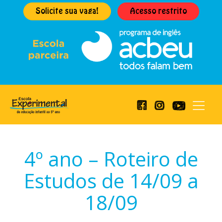
Solicite sua vaga!
Acesso restrito
4º ano – Roteiro de
Estudos de 14/09 a
18/09